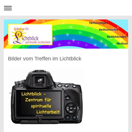
Hellsichtiges -
Hellhörendes -
Hellfühlendes -
Medium
Bilder vom Treffen im Lichtblick