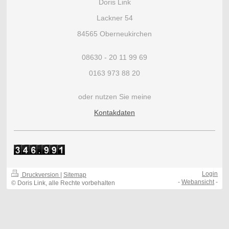
Doris Link
Lackner 54
84565 Oberneukirchen
08630 - 20 11 99 69
0163 973 88 20
oder nutzen Sie meine
Kontakdaten
Login
Druckversion
|
Sitemap
-
Webansicht
-
© Doris Link, alle Rechte vorbehalten